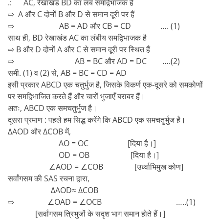
.: AC, रेखाखंड BD का लंब समद्विभाजक है
⇨ A और C दोनों B और D से समान दूरी पर हैं
⇨ AB = AD और CB = CD …. (1)
साथ ही, BD रेखाखंड AC का लंबीय समद्विभाजक है
⇨ B और D दोनों A और C से समान दूरी पर स्थित हैं
⇨ AB = BC और AD = DC ….(2)
समी. (1) व (2) से, AB = BC = CD = AD
इसी प्रकार ABCD एक चतुर्भुज है, जिसके विकर्ण एक-दूसरे को समकोणों
पर समद्विभाजित करते हैं और चारों भुजाएँ बराबर हैं।
अतः, ABCD एक समचतुर्भुज है।
दूसरा प्रमाण : पहले हम सिद्ध करेंगे कि ABCD एक समचतुर्भुज है।
∆AOD और ∆COB में,
AO = OC [दिया है।]
OD = OB [दिया है।]
∠AOD = ∠COB [उर्ध्वाभिमुख कोण]
सर्वांगसम की SAS रचना द्वारा,
∆AOD≈ ∆COB
⇨ ∠OAD = ∠OCB …..(1)
[सर्वांगसम त्रिभुजों के सदृश भाग समान होते हैं।]