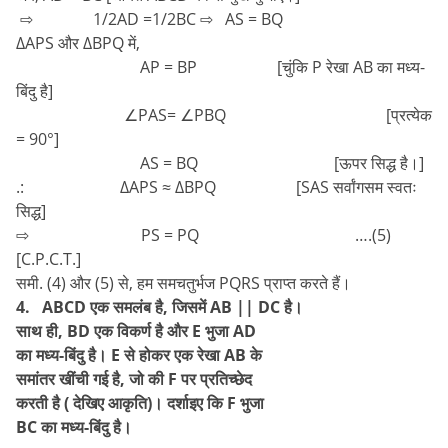
⇨ 1/2AD =1/2BC ⇨ AS = BQ
∆APS और ∆BPQ में,
AP = BP [चुंकि P रेखा AB का मध्य-
बिंदु है]
∠PAS= ∠PBQ [प्रत्येक
= 90°]
AS = BQ [ऊपर सिद्ध है।]
.: ∆APS ≈ ∆BPQ [SAS सर्वांगसम स्वतः
सिद्ध]
⇨ PS = PQ ….(5)
[C.P.C.T.]
समी. (4) और (5) से, हम समचतुर्भज PQRS प्राप्त करते हैं।
4. ABCD एक समलंब है, जिसमें AB || DC है।
साथ ही, BD एक विकर्ण है और E भुजा AD
का मध्य-बिंदु है। E से होकर एक रेखा AB के
समांतर खींची गई है, जो की F पर प्रतिच्छेद
करती है ( देखिए आकृति)। दर्शाइए कि F भुजा
BC का मध्य-बिंदु है।