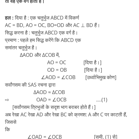
तो वह एक वर्ग होता है।
हल :
दिया है : एक चतुर्भुज ABCD में विकर्ण
AC = BD, AO = OC, BO=OD और AC ⊥ BD हैं।
सिद्ध करना है : चतुर्भुज ABCD एक वर्ग है।
प्रमाण : पहले हम सिद्ध करेंगे कि ABCD एक
समांतर चतुर्भुज है।
∆AOD और ∆COB में,
AO = OC [दिया है।]
OD = OB [दिया है।]
∠AOD = ∠COB [उर्ध्वाभिमुख कोण]
सर्वांगसम की SAS रचना द्वारा
∆AOD ≈ ∆COB
⇨ OAD = ∠OCB ….(1)
[सर्वांगसम त्रिभुजों के सदृश भाग बराबर होते हैं।]
अब रेखा AC रेखा AD और रेखा BC को क्रमश: A और C पर काटती हैं,
जिससे
कि
∠OAD = ∠OCB [समी. (1) से]