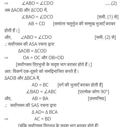
⇨ ∠ABO = ∠CDO …..(2)
अब ∆AOB और ∆COD में,
∠BAO = ∠DCO [समी. (1) से]
AB = CD [समांतर चतुर्भुज की सम्मुख भुजाएँ बराबर
होती हैं।]
और, ∠ABO = ∠CDO [समी. (2) से]
.: सर्वांगसम की ASA रचना द्वारा
∆AOB ≈ ∆COD
⇨ OA = OC और OB=OD
[सर्वांगसम त्रिभुजों के सदृश भाग बराबर होते हैं।]
अतः विकर्ण एक-दूसरे को समद्विभाजित करते हैं।
∆ADB और ∆BCA में,
AD = BC [वर्ग की भुजाएँ बराबर होती हैं]
∠BAD = ∠ABC [प्रत्येक कोण 90°]
और, AB = BA [उभयनिष्ठ]
.: सर्वांगसम की SAS रचना द्वारा
∆ AD≈ ∆ BCA
⇨ AC = BD
[चूंकि सर्वांगसम त्रिभुज के सदृश भाग बराबर होते हैं]