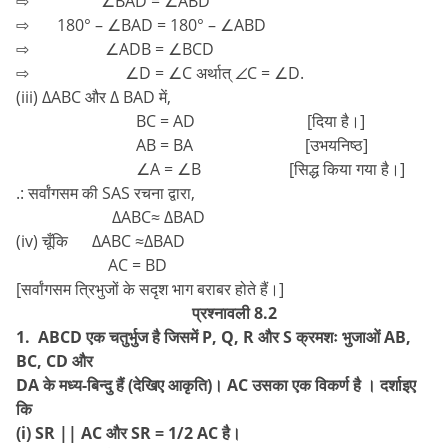
⇨ ∠BAD = ∠ABD
⇨ 180° – ∠BAD = 180° – ∠ABD
⇨ ∠ADB = ∠BCD
⇨ ∠D = ∠C अर्थात् ∠C = ∠D.
(iii) ∆ABC और ∆ BAD में,
BC = AD [दिया है।]
AB = BA [उभयनिष्ठ]
∠A = ∠B [सिद्ध किया गया है।]
.: सर्वांगसम की SAS रचना द्वारा,
∆ABC≈ ∆BAD
(iv) चूँकि ∆ABC ≈∆BAD
AC = BD
[सर्वांगसम त्रिभुजों के सदृश भाग बराबर होते हैं।]
प्रश्नावली 8.2
1. ABCD एक चतुर्भुज है जिसमें P, Q, R और S क्रमशः भुजाओं AB,
BC, CD और
DA के मध्य-बिन्दु हैं (देखिए आकृति)। AC उसका एक विकर्ण है । दर्शाइए
कि
(i) SR || AC और SR = 1/2 AC है।