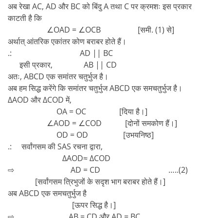
अब रेखा AC, AD और BC को बिंदु A तथा C पर क्रमशः इस प्रकार
काटती है कि
∠OAD = ∠OCB [समी. (1) से]
अर्थात् आंतरिक एकांतर कोण बराबर होते हैं।
.: AD || BC
इसी प्रकार, AB || CD
अतः, ABCD एक समांतर चतुर्भुज है।
अब हम सिद्ध करेंगे कि समांतर चतुर्भुज ABCD एक समचतुर्भुज है।
∆AOD और ∆COD में,
OA = OC [दिया है।]
∠AOD = ∠COD [दोनों समकोण हैं।]
OD = OD [उभयनिष्ठ]
.: सर्वांगसम की SAS रचना द्वारा,
∆AOD≈ ∆COD
⇨ AD = CD …..(2)
[सर्वांगसम त्रिभुजों के सदृश भाग बराबर होते हैं।]
अब ABCD एक समचतुर्भुज है
[ऊपर सिद्ध है।]
⇨ AB = CD और AD = BC