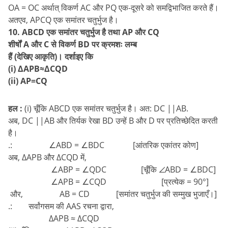
OA = OC अर्थात् विकर्ण AC और PQ एक-दूसरे को समद्विभाजित करते हैं।
अतएव, APCQ एक समांतर चतुर्भुज है।
10. ABCD एक समांतर चतुर्भुज है तथा AP और CQ
शीर्षों A और C से विकर्ण BD पर क्रमशः लम्ब
हैं (देखिए आकृति)। दर्शाइए कि
(i) ∆APB≈∆CQD
(ii) AP=CQ
हल :
(i) चूँकि ABCD एक समांतर चतुर्भुज है। अत: DC ||AB.
अब, DC ||AB और तिर्यक रेखा BD उन्हें B और D पर प्रतिच्छेदित करती
है।
.: ∠ABD = ∠BDC [आंतरिक एकांतर कोण]
अब, ∆APB और ∆CQD में,
∠ABP = ∠QDC [चूँकि ∠ABD = ∠BDC]
∠APB = ∠CQD [प्रत्येक = 90°]
और, AB = CD [समांतर चतुर्भुज की सम्मुख भुजाएँ।]
.: सर्वांगसम की AAS रचना द्वारा,
∆APB ≈ ∆CQD