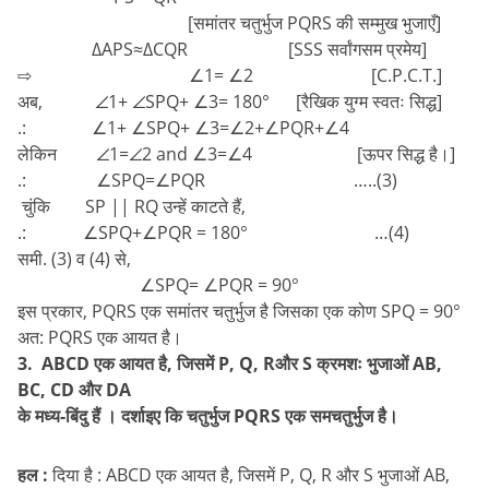
[समांतर चतुर्भुज PQRS की सम्मुख भुजाएँ]
∆APS≈∆CQR [SSS सर्वांगसम प्रमेय]
⇨ ∠1= ∠2 [C.P.C.T.]
अब, ∠1+ ∠SPQ+ ∠3= 180° [रैखिक युग्म स्वतः सिद्ध]
.: ∠1+ ∠SPQ+ ∠3=∠2+∠PQR+∠4
लेकिन ∠1=∠2 and ∠3=∠4 [ऊपर सिद्ध है।]
.: ∠SPQ=∠PQR …..(3)
चुंकि SP || RQ उन्हें काटते हैं,
.: ∠SPQ+∠PQR = 180° …(4)
समी. (3) व (4) से,
∠SPQ= ∠PQR = 90°
इस प्रकार, PQRS एक समांतर चतुर्भुज है जिसका एक कोण SPQ = 90°
अत: PQRS एक आयत है।
3. ABCD एक आयत है, जिसमें P, Q, Rऔर S क्रमशः भुजाओं AB,
BC, CD और DA
के मध्य-बिंदु हैं । दर्शाइए कि चतुर्भुज PQRS एक समचतुर्भुज है।
हल :
दिया है : ABCD एक आयत है, जिसमें P, Q, R और S भुजाओं AB,