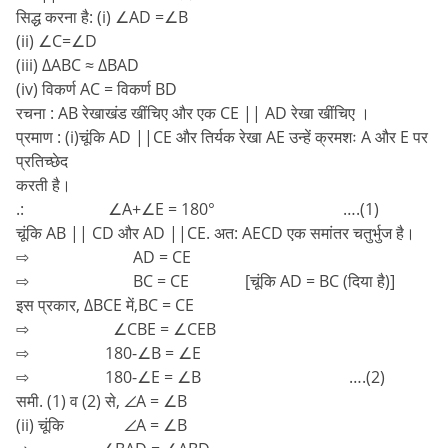
सिद्ध करना है: (i) ∠AD =∠B
(ii) ∠C=∠D
(iii) ∆ABC ≈ ∆BAD
(iv) विकर्ण AC = विकर्ण BD
रचना : AB रेखाखंड खींचिए और एक CE || AD रेखा खींचिए ।
प्रमाण : (i)चूंकि AD ||CE और तिर्यक रेखा AE उन्हें क्रमशः A और E पर
प्रतिच्छेद
करती है।
.: ∠A+∠E = 180° ….(1)
चूंकि AB || CD और AD ||CE. अत: AECD एक समांतर चतुर्भुज है।
⇨ AD = CE
⇨ BC = CE [चूंकि AD = BC (दिया है)]
इस प्रकार, ∆BCE में,BC = CE
⇨ ∠CBE = ∠CEB
⇨ 180-∠B = ∠E
⇨ 180-∠E = ∠B ….(2)
समी. (1) व (2) से, ∠A = ∠B
(ii) चूंकि ∠A = ∠B