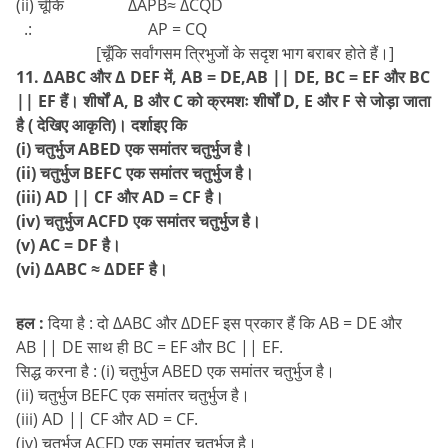
(ii) चूँकि ∆APB≈ ∆CQD
.: AP = CQ
[चूँकि सर्वांगसम त्रिभुजों के सदृश भाग बराबर होते हैं।]
11. ∆ABC और ∆ DEF में, AB = DE,AB || DE, BC = EF और BC
|| EF हैं। शीर्षों A, B और C को क्रमशः शीर्षों D, E और F से जोड़ा जाता
है ( देखिए आकृति)। दर्शाइए कि
(i) चतुर्भुज ABED एक समांतर चतुर्भुज है।
(ii) चतुर्भुज BEFC एक समांतर चतुर्भुज है।
(iii) AD || CF और AD = CF है।
(iv) चतुर्भुज ACFD एक समांतर चतुर्भुज है।
(v) AC = DF है।
(vi) ∆ABC ≈ ∆DEF है।
हल :
दिया है : दो ∆ABC और ∆DEF इस प्रकार हैं कि AB = DE और
AB || DE साथ ही BC = EF और BC || EF.
सिद्ध करना है : (i) चतुर्भुज ABED एक समांतर चतुर्भुज है।
(ii) चतुर्भुज BEFC एक समांतर चतुर्भुज है।
(iii) AD || CF और AD = CF.
(iv) चतुर्भुज ACFD एक समांतर चतुर्भुज है।