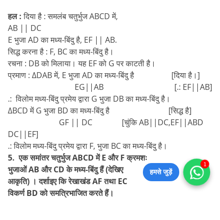
हल :
दिया है : समलंब चतुर्भुज ABCD में,
AB || DC
E भुजा AD का मध्य-बिंदु है, EF || AB.
सिद्ध करना है : F, BC का मध्य-बिंदु है।
रचना : DB को मिलाया। यह EF को G पर काटती है।
प्रमाण : ∆DAB में, E भुजा AD का मध्य-बिंदु है [दिया है।]
EG||AB [.: EF||AB]
.: विलोम मध्य-बिंदु प्रमेय द्वारा G भुजा DB का मध्य-बिंदु है।
∆BCD में G भुजा BD का मध्य-बिंदु है [सिद्ध है]
GF || DC [चुंकि AB||DC,EF||ABD
DC||EF]
.: विलोम मध्य-बिंदु प्रमेय द्वारा F, भुजा BC का मध्य-बिंदु है।
5. एक समांतर चतुर्भुज ABCD में E और F क्रमशः
1
भुजाओं AB और CD के मध्य-बिंदु हैं (देखिए
हमसे जुड़ें
आकृति) । दर्शाइए कि रेखाखंड AF तथा EC
विकर्ण BD को समत्रिभाजित करते हैं।