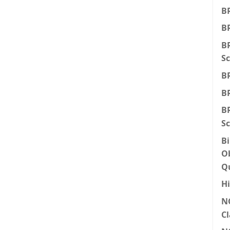
BR
BR
BR
Sc
BR
BR
BR
Sc
Bi
Ob
Q
Hi
N
Cl