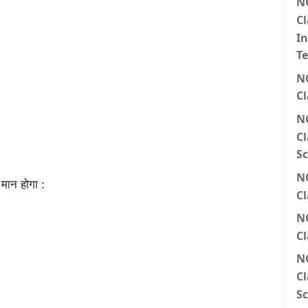
N
Cl
I
T
N
Cl
N
Cl
Sc
N
मान होगा :
Cl
N
Cl
N
Cl
Sc