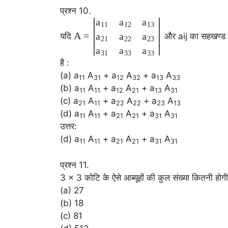
प्रश्न 10.
∣
∣
a
a
a
11
12
13
∣
∣
A
=
a
a
a
यदि
और aij का सहखण्ड Ai
∣
∣
21
22
23
∣
∣
a
a
a
31
33
33
है :
(a) a
A
+ a
A
+ a
A
11
31
12
32
13
33
(b) a
A
+ a
A
+ a
A
11
11
12
21
13
31
(c) a
A
+ a
A
+ a
A
21
11
22
22
23
13
(d) a
A
+ a
A
+ a
A
11
11
21
21
31
31
उत्तर:
(d) a
A
+ a
A
+ a
A
11
11
21
21
31
31
प्रश्न 11.
3 × 3 कोटि के ऐसे आब्यूहों की कुल संख्या कितनी होगी 
(a) 27
(b) 18
(c) 81