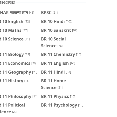
TEGORIES
HAR सामान्य ज्ञान
BPSC
[45]
[21]
 10 English
BR 10 Hindi
[82]
[102]
R 10 Maths
BR 10 Sanskrit
[37]
[92]
 10 Science
BR 10 Social
[41]
Science
[78]
 11 Biology
BR 11 Chemistry
[22]
[15]
R 11 Economics
BR 11 English
[20]
[66]
R 11 Geography
BR 11 Hindi
[25]
[57]
 11 History
BR 11 Home
[13]
Science
[21]
R 11 Philosophy
BR 11 Physics
[11]
[16]
 11 Political
BR 11 Psychology
[10]
ience
[22]