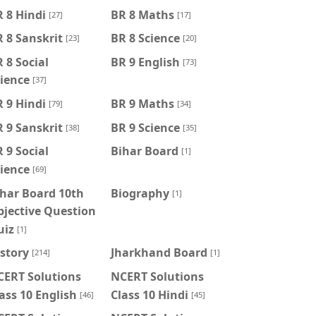
 8 Hindi
BR 8 Maths
[27]
[17]
 8 Sanskrit
BR 8 Science
[23]
[20]
 8 Social
BR 9 English
[73]
ience
[37]
 9 Hindi
BR 9 Maths
[79]
[34]
 9 Sanskrit
BR 9 Science
[38]
[35]
 9 Social
Bihar Board
[1]
ience
[69]
har Board 10th
Biography
[1]
jective Question
uiz
[1]
story
Jharkhand Board
[214]
[1]
CERT Solutions
NCERT Solutions
ass 10 English
Class 10 Hindi
[46]
[45]