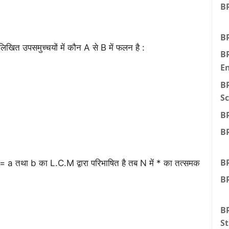
BR
BR
िखित उपसमुच्चयों में कौन A से B में फलन है :
B
E
B
Sc
B
B
B
b = a तथा b का L.C.M द्वारा परिभाषित है तब N में * का तत्समक
BR
BR
St