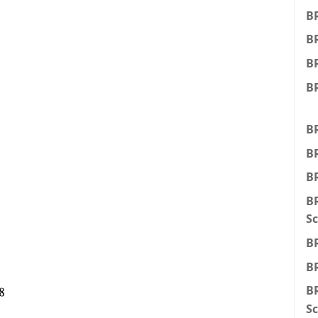
B
B
BR
BR
BR
BR
BR
BR
Sc
BR
BR
BR
Sc