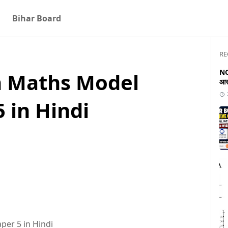
Bihar Board
RE
NC
h Maths Model
आस
 in Hindi
er 5 in Hindi