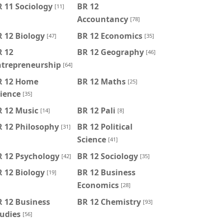
 11 Sociology
BR 12
[11]
Accountancy
[78]
 12 Biology
BR 12 Economics
[47]
[35]
R 12
BR 12 Geography
[46]
ntrepreneurship
[64]
R 12 Home
BR 12 Maths
[25]
ience
[35]
R 12 Music
BR 12 Pali
[14]
[8]
R 12 Philosophy
BR 12 Political
[31]
Science
[41]
R 12 Psychology
BR 12 Sociology
[42]
[35]
 12 Biology
BR 12 Business
[19]
Economics
[28]
 12 Business
BR 12 Chemistry
[93]
udies
[56]