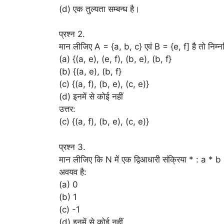
(d) एक तुल्यता सम्बन्ध है।
प्रश्न 2.
मान लीजिए A = {a, b, c} एवं B = {e, f] है तो निम्नल
(a) {(a, e), (e, f), (b, e), (b, f}
(b) {(a, e), (b, f}
(c) {(a, f), (b, e), (c, e)}
(d) इनमें से कोई नहीं
उत्तर:
(c) {(a, f), (b, e), (c, e)}
प्रश्न 3.
मान लीजिए कि N में एक द्विआधारी संक्रिया * : a * 
अवयव है:
(a) 0
(b) 1
(c) -1
(d) इनमें से कोई नहीं