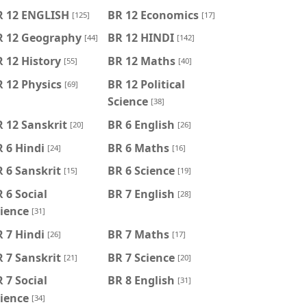
R 12 ENGLISH
BR 12 Economics
[125]
[17]
R 12 Geography
BR 12 HINDI
[44]
[142]
 12 History
BR 12 Maths
[55]
[40]
 12 Physics
BR 12 Political
[69]
Science
[38]
 12 Sanskrit
BR 6 English
[20]
[26]
 6 Hindi
BR 6 Maths
[24]
[16]
 6 Sanskrit
BR 6 Science
[15]
[19]
 6 Social
BR 7 English
[28]
ience
[31]
 7 Hindi
BR 7 Maths
[26]
[17]
 7 Sanskrit
BR 7 Science
[21]
[20]
 7 Social
BR 8 English
[31]
ience
[34]