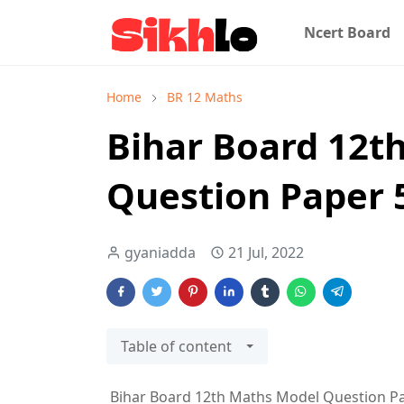
Ncert Board
Home
BR 12 Maths
Bihar Board 12t
Question Paper 5
gyaniadda
21 Jul, 2022
Table of content
Bihar Board 12th Maths Model Question Pap